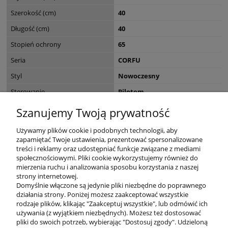
Szerokość (cm)
40
Długość (cm)
40
Stopień ochrony
65
Seria
CORFU
Styl
Nowoczesny
Sterowanie
Pilotem
EAN
8436558745810
Szanujemy Twoją prywatność
Wymiary opakowania (cm)
40 x 40 x CORFU
Używamy plików cookie i podobnych technologii, aby
zapamiętać Twoje ustawienia, prezentować spersonalizowane
treści i reklamy oraz udostępniać funkcje związane z mediami
społecznościowymi. Pliki cookie wykorzystujemy również do
mierzenia ruchu i analizowania sposobu korzystania z naszej
KONTAKT
strony internetowej.
Domyślnie włączone są jedynie pliki niezbędne do poprawnego
działania strony. Poniżej możesz zaakceptować wszystkie
rodzaje plików, klikając "Zaakceptuj wszystkie", lub odmówić ich
DODATKOWE
używania (z wyjątkiem niezbędnych). Możesz też dostosować
pliki do swoich potrzeb, wybierając "Dostosuj zgody". Udzieloną