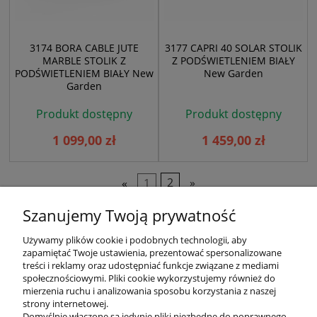
3174 BORA CABLE JUTE
3177 CAPRI 40 SOLAR STOLIK
MARBLE STOLIK Z
Z PODŚWIETLENIEM BIAŁY
PODŚWIETLENIEM BIAŁY New
New Garden
Garden
Produkt dostępny
Produkt dostępny
1 099,00 zł
1 459,00 zł
«
1
2
»
Szanujemy Twoją prywatność
Używamy plików cookie i podobnych technologii, aby
zapamiętać Twoje ustawienia, prezentować spersonalizowane
treści i reklamy oraz udostępniać funkcje związane z mediami
społecznościowymi. Pliki cookie wykorzystujemy również do
mierzenia ruchu i analizowania sposobu korzystania z naszej
KONTAKT
strony internetowej.
Domyślnie włączone są jedynie pliki niezbędne do poprawnego