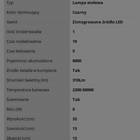
Typ
Lampa stołowa
Kolor dominujący
Czarny
Gwint
Zintegrowane źródło LED
Ilość źródeł światła
1
Czas rozładowania
10
Czas ładowania
5
Pojemnosc akumulatora
8000
Źródło światła w komplecie
Tak
Strumień świetlny (lm)
310Lm
Temperatura barwowa
2200-5000K
Ściemnianie
Tak
Moc (W)
8
Wysokość (cm)
32
Szerokość (cm)
13
Długość (cm)
13