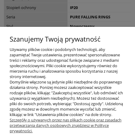
Stopień ochrony
IP20
Seria
PURE FALLING RINGS
Styl
Nowoczesny
EAN
4012248396612
Szanujemy Twoją prywatność
Wymiary opakowania (cm)
18 x 17 x 37
Używamy plików cookie i podobnych technologii, aby
zapamiętać Twoje ustawienia, prezentować spersonalizowane
treści i reklamy oraz udostępniać funkcje związane z mediami
społecznościowymi. Pliki cookie wykorzystujemy również do
mierzenia ruchu i analizowania sposobu korzystania z naszej
KONTAKT
strony internetowej.
Domyślnie włączone są jedynie pliki niezbędne do poprawnego
działania strony. Poniżej możesz zaakceptować wszystkie
rodzaje plików, klikając "Zaakceptuj wszystkie", lub odmówić ich
DODATKOWE
używania (z wyjątkiem niezbędnych). Możesz też dostosować
pliki do swoich potrzeb, wybierając "Dostosuj zgody". Udzieloną
zgodę możesz w dowolnym momencie wycofać lub zmienić,
MOJE KONTO
klikając w link "Ustawienia plików cookies" na dole strony.
Szczegóły o używanych przez nas plikach cookie oraz zasadach
przetwarzania danych osobowych znajdziesz w Polityce
prywatności.
OBSŁUGA KLIENTA