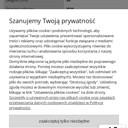
Stopień ochrony
IP20
Seria
CONNI
Szanujemy Twoją prywatność
Wymiary opakowania (cm)
25 x 24 x 144
Używamy plików cookie i podobnych technologii, aby
zapamiętać Twoje ustawienia, prezentować spersonalizowane
treści i reklamy oraz udostępniać funkcje związane z mediami
społecznościowymi. Pliki cookie wykorzystujemy również do
mierzenia ruchu i analizowania sposobu korzystania z naszej
KONTAKT
strony internetowej.
Domyślnie włączone są jedynie pliki niezbędne do poprawnego
działania strony. Poniżej możesz zaakceptować wszystkie
rodzaje plików, klikając "Zaakceptuj wszystkie", lub odmówić ich
DODATKOWE
używania (z wyjątkiem niezbędnych). Możesz też dostosować
pliki do swoich potrzeb, wybierając "Dostosuj zgody". Udzieloną
zgodę możesz w dowolnym momencie wycofać lub zmienić,
MOJE KONTO
klikając w link "Ustawienia plików cookies" na dole strony.
Szczegóły o używanych przez nas plikach cookie oraz zasadach
przetwarzania danych osobowych znajdziesz w Polityce
prywatności.
OBSŁUGA KLIENTA
zaakceptuj tylko niezbędne