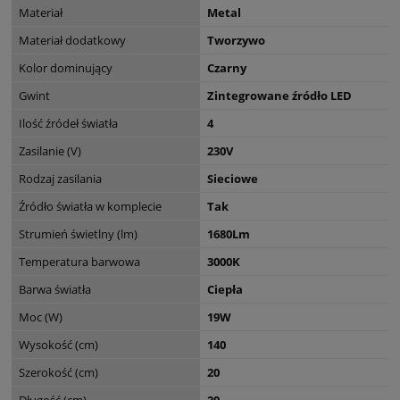
Materiał
Metal
Materiał dodatkowy
Tworzywo
Kolor dominujący
Czarny
Gwint
Zintegrowane źródło LED
Ilość źródeł światła
4
Zasilanie (V)
230V
Rodzaj zasilania
Sieciowe
Źródło światła w komplecie
Tak
Strumień świetlny (lm)
1680Lm
Temperatura barwowa
3000K
Barwa światła
Ciepła
Moc (W)
19W
Wysokość (cm)
140
Szerokość (cm)
20
Długość (cm)
20