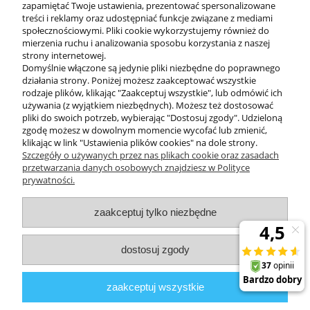
zapamiętać Twoje ustawienia, prezentować spersonalizowane
treści i reklamy oraz udostępniać funkcje związane z mediami
społecznościowymi. Pliki cookie wykorzystujemy również do
mierzenia ruchu i analizowania sposobu korzystania z naszej
KONTAKT
strony internetowej.
Domyślnie włączone są jedynie pliki niezbędne do poprawnego
działania strony. Poniżej możesz zaakceptować wszystkie
rodzaje plików, klikając "Zaakceptuj wszystkie", lub odmówić ich
DODATKOWE
używania (z wyjątkiem niezbędnych). Możesz też dostosować
pliki do swoich potrzeb, wybierając "Dostosuj zgody". Udzieloną
zgodę możesz w dowolnym momencie wycofać lub zmienić,
MOJE KONTO
klikając w link "Ustawienia plików cookies" na dole strony.
Szczegóły o używanych przez nas plikach cookie oraz zasadach
przetwarzania danych osobowych znajdziesz w Polityce
prywatności.
OBSŁUGA KLIENTA
zaakceptuj tylko niezbędne
INFORMACJE
dostosuj zgody
Zuma Line
// ul. Przemysłowa 11a, 75-216 Koszalin //
NIP
669-050-03-43
zaakceptuj wszystkie
//
Tel.:
504 545 749
//
E-mail:
sklep@zuma-line.pl