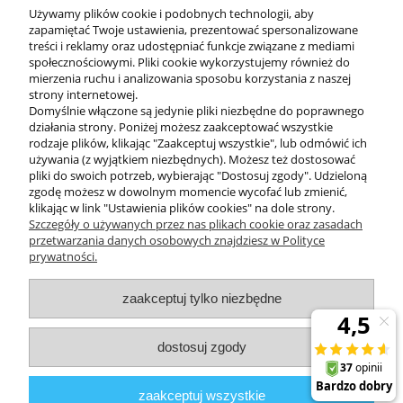
Używamy plików cookie i podobnych technologii, aby
zapamiętać Twoje ustawienia, prezentować spersonalizowane
treści i reklamy oraz udostępniać funkcje związane z mediami
społecznościowymi. Pliki cookie wykorzystujemy również do
mierzenia ruchu i analizowania sposobu korzystania z naszej
KONTAKT
strony internetowej.
Domyślnie włączone są jedynie pliki niezbędne do poprawnego
działania strony. Poniżej możesz zaakceptować wszystkie
rodzaje plików, klikając "Zaakceptuj wszystkie", lub odmówić ich
DODATKOWE
używania (z wyjątkiem niezbędnych). Możesz też dostosować
pliki do swoich potrzeb, wybierając "Dostosuj zgody". Udzieloną
zgodę możesz w dowolnym momencie wycofać lub zmienić,
MOJE KONTO
klikając w link "Ustawienia plików cookies" na dole strony.
Szczegóły o używanych przez nas plikach cookie oraz zasadach
przetwarzania danych osobowych znajdziesz w Polityce
prywatności.
OBSŁUGA KLIENTA
zaakceptuj tylko niezbędne
INFORMACJE
dostosuj zgody
Zuma Line
// ul. Przemysłowa 11a, 75-216 Koszalin //
NIP
669-050-03-43
zaakceptuj wszystkie