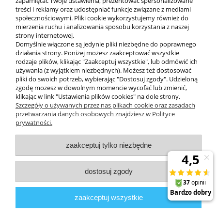
zapamiętać Twoje ustawienia, prezentować spersonalizowane
treści i reklamy oraz udostępniać funkcje związane z mediami
społecznościowymi. Pliki cookie wykorzystujemy również do
mierzenia ruchu i analizowania sposobu korzystania z naszej
KONTAKT
strony internetowej.
Domyślnie włączone są jedynie pliki niezbędne do poprawnego
działania strony. Poniżej możesz zaakceptować wszystkie
rodzaje plików, klikając "Zaakceptuj wszystkie", lub odmówić ich
DODATKOWE
używania (z wyjątkiem niezbędnych). Możesz też dostosować
pliki do swoich potrzeb, wybierając "Dostosuj zgody". Udzieloną
zgodę możesz w dowolnym momencie wycofać lub zmienić,
MOJE KONTO
klikając w link "Ustawienia plików cookies" na dole strony.
Szczegóły o używanych przez nas plikach cookie oraz zasadach
przetwarzania danych osobowych znajdziesz w Polityce
prywatności.
OBSŁUGA KLIENTA
zaakceptuj tylko niezbędne
INFORMACJE
dostosuj zgody
Zuma Line
// ul. Przemysłowa 11a, 75-216 Koszalin //
NIP
669-050-03-43
zaakceptuj wszystkie
//
Tel.:
504 545 749
//
E-mail:
sklep@zuma-line.pl