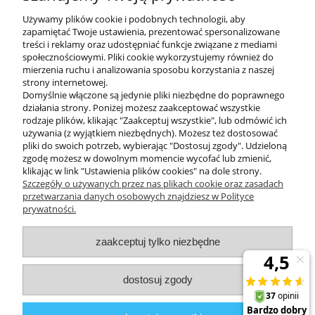
Wymiary opakowania (cm)
55.5 x 12.5 x 56
Używamy plików cookie i podobnych technologii, aby
zapamiętać Twoje ustawienia, prezentować spersonalizowane
treści i reklamy oraz udostępniać funkcje związane z mediami
społecznościowymi. Pliki cookie wykorzystujemy również do
mierzenia ruchu i analizowania sposobu korzystania z naszej
KONTAKT
strony internetowej.
Domyślnie włączone są jedynie pliki niezbędne do poprawnego
działania strony. Poniżej możesz zaakceptować wszystkie
rodzaje plików, klikając "Zaakceptuj wszystkie", lub odmówić ich
DODATKOWE
używania (z wyjątkiem niezbędnych). Możesz też dostosować
pliki do swoich potrzeb, wybierając "Dostosuj zgody". Udzieloną
zgodę możesz w dowolnym momencie wycofać lub zmienić,
MOJE KONTO
klikając w link "Ustawienia plików cookies" na dole strony.
Szczegóły o używanych przez nas plikach cookie oraz zasadach
przetwarzania danych osobowych znajdziesz w Polityce
prywatności.
OBSŁUGA KLIENTA
zaakceptuj tylko niezbędne
INFORMACJE
dostosuj zgody
Zuma Line
// ul. Przemysłowa 11a, 75-216 Koszalin //
NIP
669-050-03-43