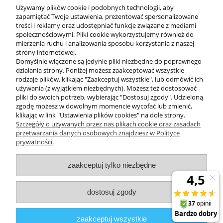
Używamy plików cookie i podobnych technologii, aby
zapamiętać Twoje ustawienia, prezentować spersonalizowane
treści i reklamy oraz udostępniać funkcje związane z mediami
społecznościowymi. Pliki cookie wykorzystujemy również do
mierzenia ruchu i analizowania sposobu korzystania z naszej
KONTAKT
strony internetowej.
Domyślnie włączone są jedynie pliki niezbędne do poprawnego
działania strony. Poniżej możesz zaakceptować wszystkie
rodzaje plików, klikając "Zaakceptuj wszystkie", lub odmówić ich
DODATKOWE
używania (z wyjątkiem niezbędnych). Możesz też dostosować
pliki do swoich potrzeb, wybierając "Dostosuj zgody". Udzieloną
zgodę możesz w dowolnym momencie wycofać lub zmienić,
MOJE KONTO
klikając w link "Ustawienia plików cookies" na dole strony.
Szczegóły o używanych przez nas plikach cookie oraz zasadach
przetwarzania danych osobowych znajdziesz w Polityce
prywatności.
OBSŁUGA KLIENTA
zaakceptuj tylko niezbędne
INFORMACJE
dostosuj zgody
Zuma Line
// ul. Przemysłowa 11a, 75-216 Koszalin //
NIP
669-050-03-43
zaakceptuj wszystkie